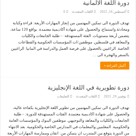
دورة اللغة الالمانية
أغسطس 16, 2022
اللغات المتعددة
0
تهدف الدورة الى تمكين المهتمين من إنجاز المهارات الأربعة: قراءة وكتابة
ومحادثة واستماع، والحصول على شهادة أكاديمية معتمدة. بواقع 120 ساعة،
يتضمن أربعة مستويات. الفئة المستهدفة: – طلبة الجامعات والكليات
والمعاهد في فلسطين. موظفين/ات المؤسسات الحكومية والقطاعات
الخاصة. الراغبين بالحصول على فرصة العمل والدراسة في المانيا. الراغبين
بالسفر والهجرة الى …
أكمل القراءة »
دورة تطويرية في اللغة الإنجليزية
على
نوفمبر 19, 2021
اللغات المتعددة
التعليقات
دورة
تطويرية
تهدف الدورة الى تمكين المهتمين من تطوير اللغة الإنجليزية بكفاءة عالية،
في
اللغة
والحصول على شهادة اكاديمية معتمدة. الفئات المستهدفة للدورة: – طلبة
الإنجليزية
مغلقة
الجامعات والكليات والمعاهد والتوجيهي. موظفين البنوك والمؤسسات العامة
والحكومية. المعلمين والمعلمات في المدارس الخاصة والحكومية. بعد الانتهاء
من الدورة يتوقع من المتدرب ان يتمكن من: اتقان وممارسة المهارات الأربعة