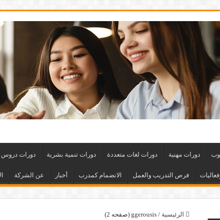
وب
دورات مهنية
دورات لغات متعددة
دورات تنمية بشرية
دورات دروس ت
عاليات
فرص التدريب والعمل
الانضمام كمدرب
أخبار
عن الشركة
ال
الرئيسية
/
ggerousis (صفحه 2)