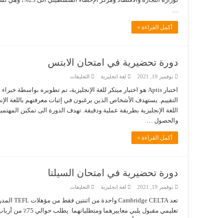
…
أكمل القراءة »
دورة تحضيرية في امتحان الابتس
على
نوفمبر 19, 2021
لغة انجليزية
التعليقات
دورة
تحضيرية
اختبار Aptis هو اختبار مبتكر للغة الإنجليزية، تم تطويره بواسط
في
التقييم. يستهدف الأشخاص الذين يرغبون في إثبات معرفتهم باللغة الإنج
امتحان
الابتس
اللغة الإنجليزية بطريقة عملية ودقيقة. تهدف الدورة الى تمكين المهتمي
مغلقة
والحصول …
أكمل القراءة »
دورة تحضيرية في امتحان السيلتا
على
نوفمبر 19, 2021
لغة انجليزية
التعليقات
دورة
تحضيرية
تعد e CELTA
في
امتحان