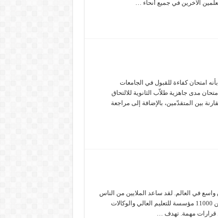
Scholastic Assessment Te، ويمكن القول بأنه امتحان كفاءة للقبول في الجامعات
تحان مدى جاهزية طلاّب الثانوية للالتحاق
قارنة بين المتقدّمين، بالإضافة إلى مراجعة
على نطاق واسع في العالم. لقد ساعد الملايين من الناس
على تحقيق أحلامهم في الدراسة أو العمل أو العيش في الخارج. أكثر من 11000 مؤسسة للتعليم العالي والوكالات