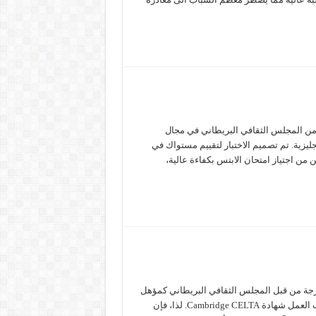
ة خبراء من المجلس الثقافي البريطاني في مجال
ليزية. تم تصميم الاختبار لتقييم مستواك في
ن من اجتياز امتحان الابتس بكفاءة عالية،
Cambridg واحدة من اثنتين فقط من مؤهلات TEFL المدرجة من قبل المجلس الثقافي البريطاني كمؤهل
تعليمي مقبول يلبي معاييرهما ومتطلباتهما. يطلب حوالي 75٪ من أرباب العمل شهادة Cambridge CELTA. لذا، فإن