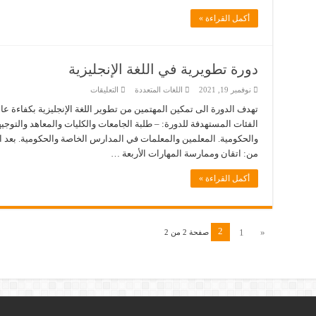
أكمل القراءة »
دورة تطويرية في اللغة الإنجليزية
على
نوفمبر 19, 2021
اللغات المتعددة
التعليقات
دورة
تطويرية
تهدف الدورة الى تمكين المهتمين من تطوير اللغة الإنجليزية بكفاءة عا
في
الفئات المستهدفة للدورة: – طلبة الجامعات والكليات والمعاهد والتو
اللغة
الإنجليزية
والحكومية. المعلمين والمعلمات في المدارس الخاصة والحكومية. بعد ال
مغلقة
من: اتقان وممارسة المهارات الأربعة …
أكمل القراءة »
2
1
«
صفحة 2 من 2