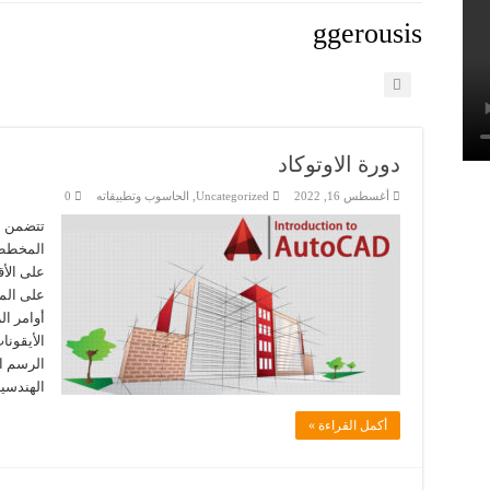
ggerousis
دورة الاوتوكاد
أغسطس 16, 2022
Uncategorized
,
الحاسوب وتطبيقاته
0
تتضمن ال
على الأ
على المو
أوامر ال
الأيقونا
الرسم ال
الهندسي
أكمل القراءة »