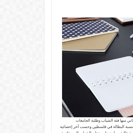
ة حقيقية يعاني منها فئة الشباب وطلبة الجامعات
نسبة البطالة في فلسطين وحسب آخر إحصائية
صاد ومركز الإحصاء الفلسطيني الى 25%، وهي نسبة عالية مما يضطر معظم الشباب الى مغادرة