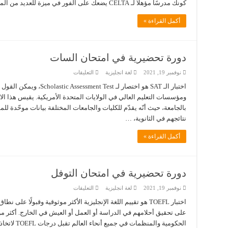
السيلتا
كونك مدرسًا مؤهلًا لـ CELTA يضعك على الفور في ميزة للعديد من المعلمين الآخرين في جميع أنحاء …
مغلقة
أكمل القراءة »
دورة تحضيرية في امتحان السات
على
نوفمبر 19, 2021
لغة انجليزية
التعليقات
دورة
تحضيرية
اختبار الـ SAT هو اختصار لـ st
في
ومؤسسات التعليم العالي في الولايات المتحدة الأمريكية. يقيس هذا الام
امتحان
السات
بالجامعة، حيث أنّه يقدّم للكليات والجامعات المختلفة بيانات موحّدة للم
مغلقة
نتائجهم في الثانوية، …
أكمل القراءة »
دورة تحضيرية في امتحان التوفل
على
نوفمبر 19, 2021
لغة انجليزية
التعليقات
دورة
تحضيرية
اختبار TOEFL هو تقييم اللغة الإنجليزية الأكثر موثوقية وقبولًا 
في
امتحان
التوفل
الحكومية والمنظمات في جميع أنحاء العالم تقبل درجات TOEFL لاتخاذ قرارات مهمة. تهدف …
مغلقة