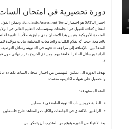
دورة تحضيرية في امتحان السات
اختبار الـ SAT هو اختصار لـ Scholastic Assessment Test، وي
امتحان كفاءة للقبول في الجامعات ومؤسسات التعليم العالي في الولاي
المتحدة الأمريكية. يقيس هذا الامتحان مدى جاهزية طلاّب الثانوية للالت
بالجامعة، حيث أنّه يقدّم للكليات والجامعات المختلفة بيانات موحّدة للم
المتقدّمين، بالإضافة إلى مراجعة نتائجهم في الثانوية، رسائل التوصية،
الذاتية ورسائل الحافز الخاصّة بهم، ومن ثمّ الخروج بقرار نهائي حول قب
لا.
تهدف الدورة الى تمكين المهتمين من اجتياز امتحان السات بكفاءة عالي
والحصول على شهادة اكاديمية معتمدة.
الفئة المستهدفة:
الطلبة خريجين/ات الثانوية العامة في فلسطين.
الراغبين بالالتحاق في الجامعات والكليات والمعاهد خارج فلسطين.
بعد الانتهاء من الدورة يتوقع من المتدرب ان يتمكن من: